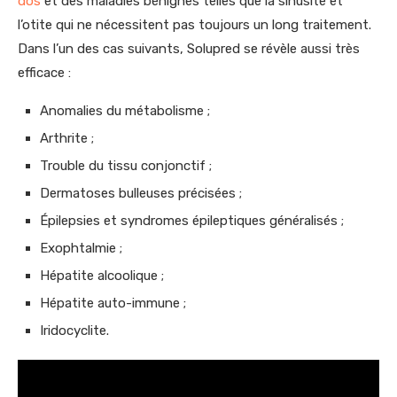
dos
et des maladies bénignes telles que la sinusite et
l’otite qui ne nécessitent pas toujours un long traitement.
Dans l’un des cas suivants, Solupred se révèle aussi très
efficace :
Anomalies du métabolisme ;
Arthrite ;
Trouble du tissu conjonctif ;
Dermatoses bulleuses précisées ;
Épilepsies et syndromes épileptiques généralisés ;
Exophtalmie ;
Hépatite alcoolique ;
Hépatite auto-immune ;
Iridocyclite.